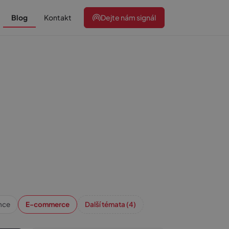
Blog
Kontakt
Dejte nám signál
nce
E-commerce
Další témata (4)