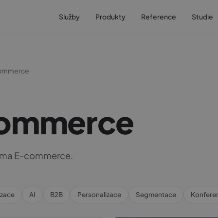
Služby
Produkty
Reference
Studie
ommerce
ommerce
téma E-commerce.
izace
AI
B2B
Personalizace
Segmentace
Konfere