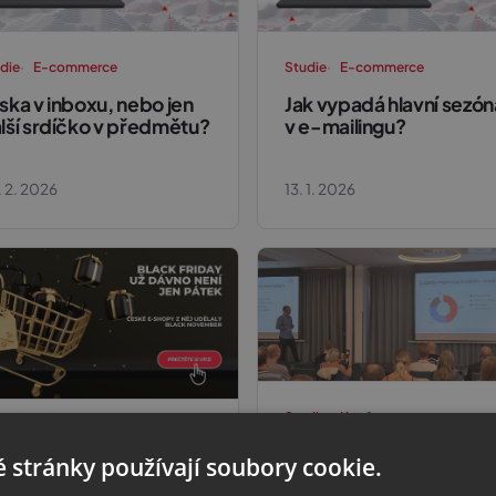
die
E-commerce
Studie
E-commerce
ska v inboxu, nebo jen
Jak vypadá hlavní sezón
lší srdíčko v předmětu?
v e-mailingu?
 2. 2026
13. 1. 2026
Studie
Konference
die
E-commerce
E-commerce Day Brno
 stránky používají soubory cookie.
ack Friday už dávno není
Komunita e-shopařů,
n pátek