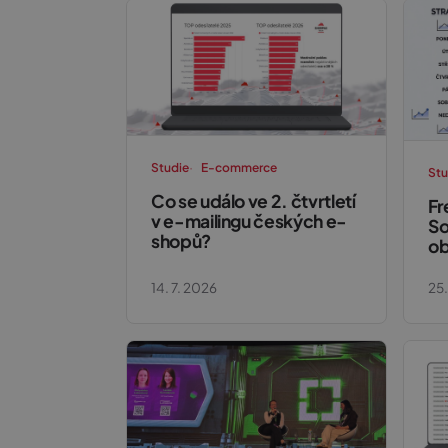
Studie
E-commerce
Stu
Co se událo ve 2. čtvrtletí
Fr
v e-mailingu českých e-
So
shopů?
ob
14. 7. 2026
25.