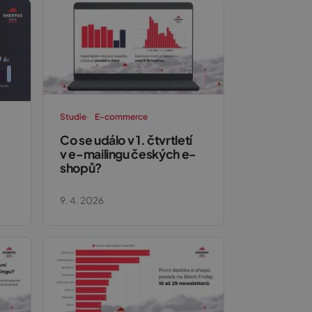
Studie
E-commerce
Co se událo v 1. čtvrtletí
v e-mailingu českých e-
shopů?
9. 4. 2026