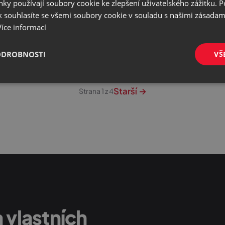
inspirace a praktické ti
ky používají soubory cookie ke zlepšení uživatelského zážitku. 
 souhlasíte se všemi soubory cookie v souladu s našimi zásadam
Více informací
 10. 2025
24. 9. 2025
ODROBNOSTI
VŠ
é
Výkonové
Soubory cílení
Funkční soubory
Starší →
Strana 1 z 4
soubory
é soubory
Výkonové soubory
Soubory cílení
Funkční soubory
Neza
ry cookie umožňují základní funkce webových stránek, jako je přihlášení uživatele a
zbytně nutných souborů cookie správně používat.
Provider
/
Vyprší
Popis
 vlastních
Doména