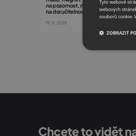
Tyto webové strán
na pozornost, nebo past
webových stránek
na doručitelnost?
souborů cookie.
19. 11. 2025
20.
ZOBRAZIT P
Nezbytně nutn
soubory
Nezbytně nutn
Nezbytně nutné soubo
stránky nelze bez ne
Název
Chcete to vidět na