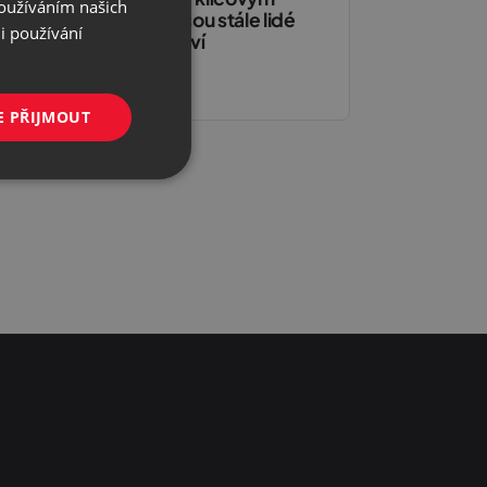
py
Používáním našich
faktorem jsou stále lidé
i používání
a partnerství
23. 9. 2025
E PŘIJMOUT
Nezařazené
soubory
řazené soubory
 správa účtu. Webové