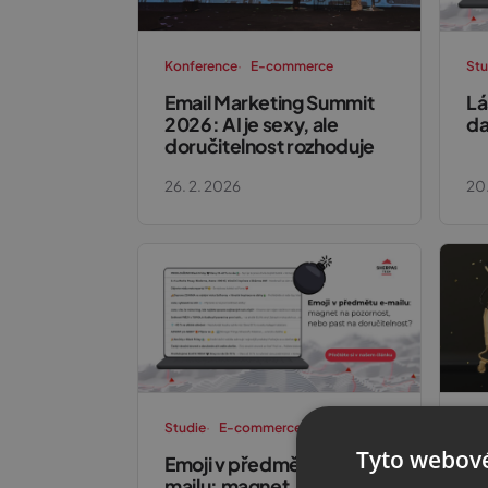
Konference
E-commerce
Stu
Email Marketing Summit
Lá
2026: AI je sexy, ale
da
doručitelnost rozhoduje
26. 2. 2026
20.
Studie
E-commerce
Stu
Tyto webové
Emoji v předmětu e-
Bl
mailu: magnet
je