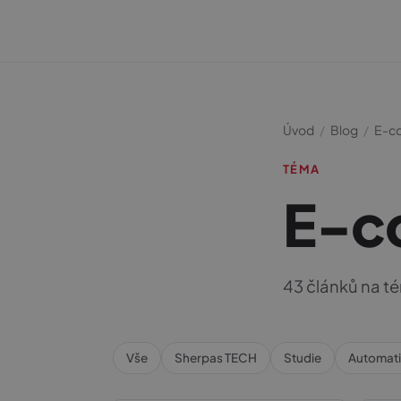
Úvod
/
Blog
/
E-c
TÉMA
E-c
43 článků na 
Vše
Sherpas TECH
Studie
Automat