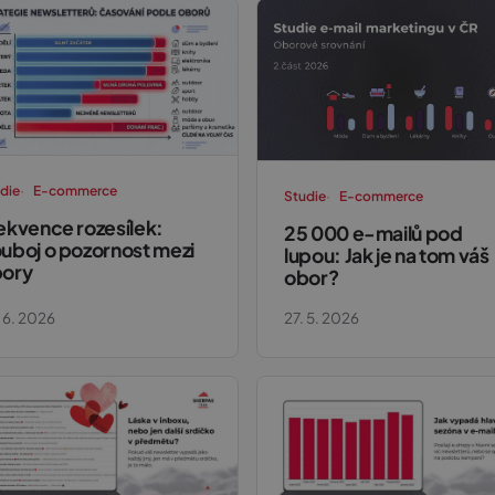
die
E-commerce
Studie
E-commerce
ekvence rozesílek:
25 000 e-mailů pod
uboj o pozornost mezi
lupou: Jak je na tom váš
ory
obor?
 6. 2026
27. 5. 2026