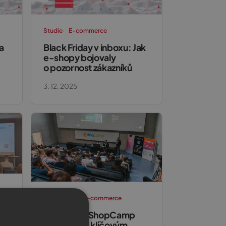
Studie
E-commerce
a
Black Friday v inboxu: Jak
e-shopy bojovaly
o pozornost zákazníků
3. 12. 2025
Konference
E-commerce
:
AI nestačí. ShopCamp
potvrdil, že klíčovým