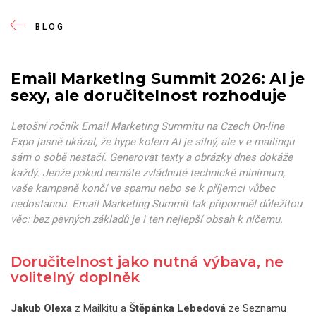
BLOG
MENU
Email Marketing Summit 2026: AI je
sexy, ale doručitelnost rozhoduje
Letošní ročník Email Marketing Summitu na Czech On-line
Expo jasně ukázal, že hype kolem AI je silný, ale v e-mailingu
sám o sobě nestačí. Generovat texty a obrázky dnes dokáže
každý. Jenže pokud nemáte zvládnuté technické minimum,
vaše kampaně končí ve spamu nebo se k příjemci vůbec
nedostanou. Email Marketing Summit tak připomněl důležitou
věc: bez pevných základů je i ten nejlepší obsah k ničemu.
Doručitelnost jako nutná výbava, ne
volitelný doplněk
Jakub Olexa
z Mailkitu a
Štěpánka Lebedová
ze Seznamu