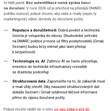
to řekli jasně:
Bez autentifikace nemá zpráva šanci
na doručení
. V roce 2026 už je přechod na přísnější DMARC
politiku nutnost, pokud chcete, aby vaše e-maily (nejen ty
marketingové) vůbec dorazily do doručené pošty.
Reputace a doručitelnost
: Dobrá pověst a technická
čistota je vstupenka do inboxu. Dlouhodobé setrvání
na DMARC politice p=none už filtry poskytovatelů (Gmail,
Seznam) budou brzy vnímat jako laxní přístup
k bezpečnosti.
Technologie vs. AI
: Zatímco AI se často přeceňuje,
investice do technické infrastruktury rozesílek
se drasticky podceňují.
Strukturovaná data
: Zapomeňte na to, že zákazník musí
e-mail vždy otevřít. Díky nasazení strukturovaných dat
dokáže Seznam i Gmail vytáhnout klíčové informace
přímo do výpisu doručené pošty.
Pokud chcete vědět víc o tom,
co nás čeká v éře AI