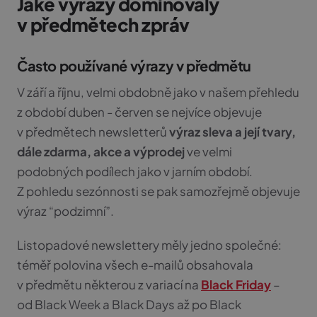
Jaké výrazy dominovaly
v předmětech zpráv
Často používané výrazy v předmětu
V září a říjnu, velmi obdobně jako v našem přehledu
z období duben - červen se nejvíce objevuje
v předmětech newsletterů
výraz sleva a její tvary,
dále zdarma, akce a výprodej
ve velmi
podobných podílech jako v jarním období.
Z pohledu sezónnosti se pak samozřejmě objevuje
výraz “podzimní”.
Listopadové newslettery měly jedno společné:
téměř polovina všech e-mailů obsahovala
v předmětu některou z variací na
Black Friday
–
od Black Week a Black Days až po Black