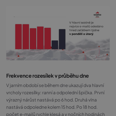
Frekvence rozesílek v průběhu dne
V jarním období se během dne ukazují dva hlavní
vrcholy rozesílky: ranní a odpolední špička. První
výrazný nárůst nastává po 6 hod. Druhá vlna
nastává odpoledne kolem 15 hod. Po 18 hod.
počet e-mailů rychle klesá a v nočních hodinách