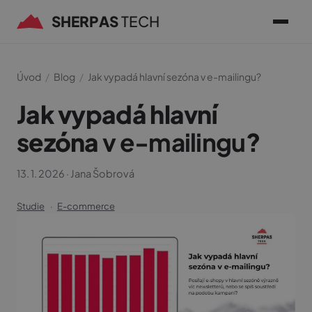
SHERPAS
TECH
Úvod
/
Blog
/
Jak vypadá hlavní sezóna v e-mailingu?
Jak vypadá hlavní
sezóna
v e-mailingu
?
13. 1. 2026
·
Jana Šobrová
Studie
E-commerce