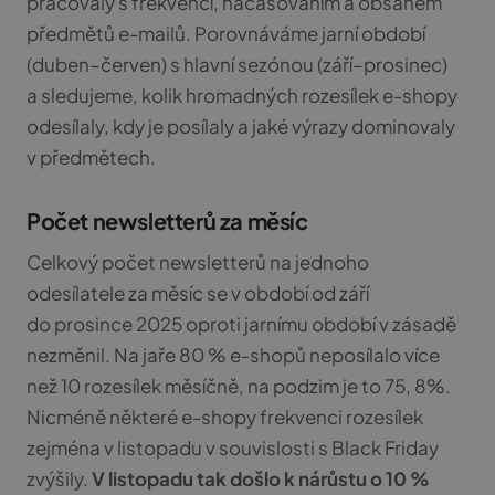
pracovaly s frekvencí, načasováním a obsahem
předmětů e-mailů. Porovnáváme jarní období
(duben–červen) s hlavní sezónou (září–prosinec)
a sledujeme, kolik hromadných rozesílek e-shopy
odesílaly, kdy je posílaly a jaké výrazy dominovaly
v předmětech.
Počet newsletterů za měsíc
Celkový počet newsletterů na jednoho
odesílatele za měsíc se v období od září
do prosince 2025 oproti jarnímu období v zásadě
nezměnil. Na jaře 80 % e-shopů neposílalo více
než 10 rozesílek měsíčně, na podzim je to 75, 8%.
Nicméně některé e-shopy frekvenci rozesílek
zejména v listopadu v souvislosti s Black Friday
zvýšily.
V listopadu tak došlo k nárůstu o 10 %