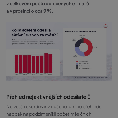
v celkovém počtu doručených e-mailů
a v prosinci o cca 9 %.
Přehled nejaktivnějších odesílatelů
Největší rekordman z našeho jarního přehledu
naopak na podzim snížil počet měsíčních