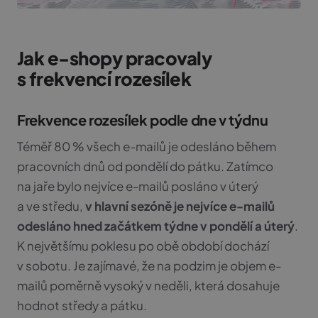
Jak e-shopy pracovaly
s frekvencí rozesílek
Frekvence rozesílek podle dne v týdnu
Téměř 80 % všech e-mailů je odesláno během
pracovních dnů od pondělí do pátku. Zatímco
na jaře bylo nejvíce e-mailů posláno v úterý
a ve středu,
v hlavní sezóně je nejvíce e-mailů
odesláno hned začátkem týdne v pondělí a úterý
.
K největšímu poklesu po obě období dochází
v sobotu. Je zajímavé, že na podzim je objem e-
mailů poměrně vysoký v neděli, která dosahuje
hodnot středy a pátku.