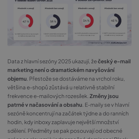
Marketingové
Funkční
Nezbytné
Analytické
Marketingové
Funkční
Data z hlavní sezóny 2025 ukazují, že
český e-mail
Bez nich by web nefungoval. Drží vaši volbu z této
marketing není o dramatickém navyšování
lišty a chrání kontaktní formulář před roboty.
objemu
. Přestože se dostáváme na vrchol roku,
Provider
/
Název
Vyprší
většina e-shopů zůstává u relativně stabilní
Doména
frekvence e-mailových rozesílek.
Změny jsou
VISITOR_PRIVACY_METADATA
5 měsíců
YouTube
4 týdny
.youtube.com
patrné v načasování a obsahu
. E-maily se v hlavní
sezóně koncentrují na začátek týdne a do ranních
hodin, kdy inboxy zaplavuje největší množství
sdělení. Předměty se pak posouvají od obecné