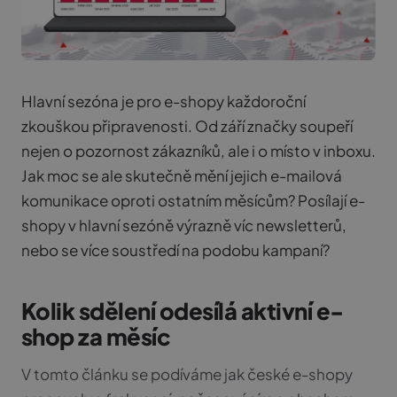
Hlavní sezóna je pro e-shopy každoroční
zkouškou připravenosti. Od září značky soupeří
nejen o pozornost zákazníků, ale i o místo v inboxu.
Jak moc se ale skutečně mění jejich e-mailová
komunikace oproti ostatním měsícům? Posílají e-
shopy v hlavní sezóně výrazně víc newsletterů,
nebo se více soustředí na podobu kampaní?
Kolik sdělení odesílá aktivní e-
shop za měsíc
V tomto článku se podíváme jak české e-shopy