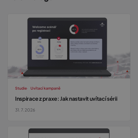
PHPSESSID
Zavřením
PHP.net
prohlížeče
studie.sherpas.tech
Studie
Uvítací kampaně
Inspirace z praxe: Jak nastavit uvítací sérii
31. 7. 2026