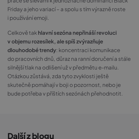
práce se slevami k jednoznačné dominanci Black
Friday a jeho variací – a spolu s tím výrazně roste
i používání emoji.
Celkově tak
hlavní sezóna nepřináší revoluci
v objemu rozesílek, ale spíš zvýrazňuje
dlouhodobé trendy
: koncentraci komunikace
do pracovních dnů, důraz na ranní doručení a stále
silnější tlak na odlišení už v předmětu e-mailu.
Otázkou zůstává, zda tyto zvyklosti ještě
CookieScriptConsent
1 rok 1
CookieScript
měsíc
skutečně pomáhají v boji o pozornost, nebo je
.sherpas.tech
bude potřeba v příštích sezónách přehodnotit.
Další z blogu