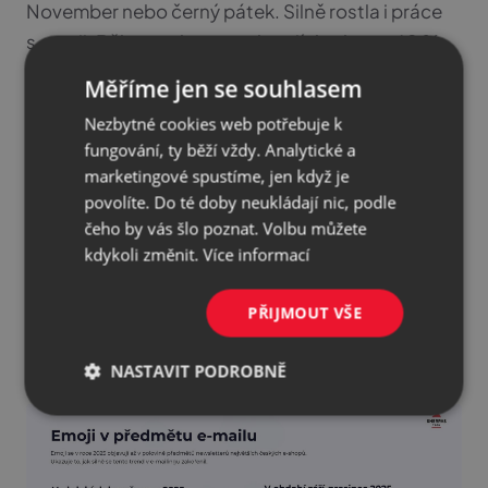
November nebo černý pátek
. Silně rostla i práce
s emoji. Během roku se vyskytují zhruba ve 40 %
předmětů, ale v listopadu vystřelily na 64 %.
Měříme jen se souhlasem
Nezbytné cookies web potřebuje k
Emoji v předmětu
fungování, ty běží vždy. Analytické a
Emoji se v roce 2025 objevují
až v polovině
marketingové spustíme, jen když je
povolíte. Do té doby neukládají nic, podle
předmětů newsletterů
největších českých e-
čeho by vás šlo poznat. Volbu můžete
shopů. Ukazuje to, jak silně se tento trend v e-
kdykoli změnit.
Více informací
mailingu zakořenil. Otázka ale zní – pomáhají
opravdu emoji kampaním, nebo se z nich stala jen
PŘIJMOUT VŠE
rutina bez efektu? V našem nedávném článku jsme
se podívali na jejich hlavní
výhody i rizika
.
NASTAVIT PODROBNĚ
Nezbytné
Analytické